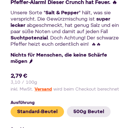
Pfeffer-Alarm! Dieser Crunch hat Feuer. 🔥
Unsere Sorte "
Salt & Pepper
" hält, was sie
verspricht. Die Gewürzmischung ist
super
lecker
abgeschmeckt, hat genug Salz und ein
paar süße Noten und damit auf jeden Fall
Suchtpotenzial
. Doch Achtung! Der schwarze
Pfeffer heizt euch ordentlich ein!
🔥
🔥
Nichts für Menschen, die keine Schärfe
mögen 🌶️
2,79 €
Normaler
Stückpreis
pro
3,10
/
100g
Preis
inkl. MwSt.
Versand
wird beim Checkout berechnet
Ausführung
Standard-Beutel
500g Beutel