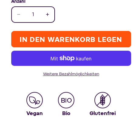
Anzahl
Verringere
Erhöhe
die
die
Menge
Menge
für
für
IN DEN WARENKORB LEGEN
Crunchy
Crunchy
Kichererbsen
Kichererbsen
Salt
Salt
&amp;
&amp;
Pepper
Pepper
Weitere Bezahlmöglichkeiten
Vegan
Bio
Glutenfrei