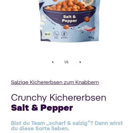
Medien
1
in
von
1
/
6
Modal
öffnen
Salzige Kichererbsen zum Knabbern
Crunchy Kichererbsen
Salt & Pepper
Bist du Team „scharf & salzig“? Dann wirst
du diese Sorte lieben.