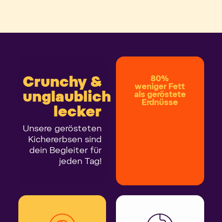
Crunchy &
80%
weniger Fett
unglaublich
als geröstete
Erdnüsse
lecker
Unsere gerösteten
Kichererbsen sind
dein Begleiter für
jeden Tag!