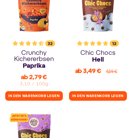
32
12
Crunchy
Chic Chocs
Kichererbsen
Hell
Paprika
ab 3,49 €
Verkaufspreis
Normaler
4,59 €
ab 2,79 €
Verkaufspreis
Preis
Stückpreis
pro
3,10
/
100g
IN DEN WARENKORB LEGEN
IN DEN WARENKORB LEGEN