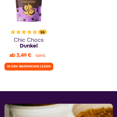
55
Chic Chocs
Dunkel
ab 3,49 €
Verkaufspreis
Normaler
4,59 €
Preis
IN DEN WARENKORB LEGEN