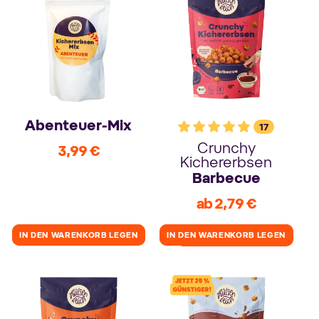
Abenteuer-Mix
17
Crunchy
3,99 €
Normaler
Kichererbsen
Preis
Barbecue
ab 2,79 €
Verkaufspreis
IN DEN WARENKORB LEGEN
IN DEN WARENKORB LEGEN