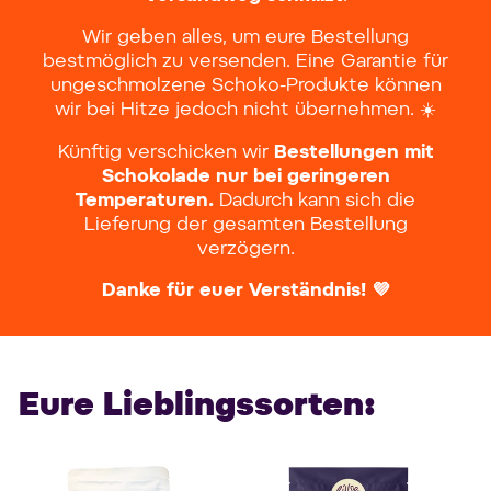
Wir geben alles, um eure Bestellung
bestmöglich zu versenden. Eine Garantie für
ungeschmolzene Schoko-Produkte können
wir bei Hitze jedoch nicht übernehmen. ☀️
Künftig verschicken wir
Bestellungen mit
Schokolade nur bei geringeren
Temperaturen.
Dadurch kann sich die
Lieferung der gesamten Bestellung
verzögern.
Danke für euer Verständnis! 💜
Eure Lieblingssorten: